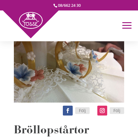
08/662 24 30
Följ
Följ
Bröllopstårtor