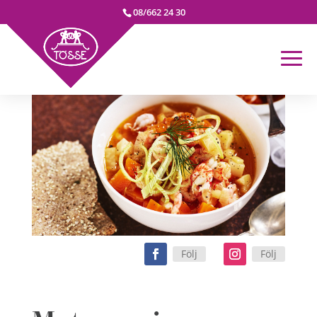
08/662 24 30
Följ
Följ